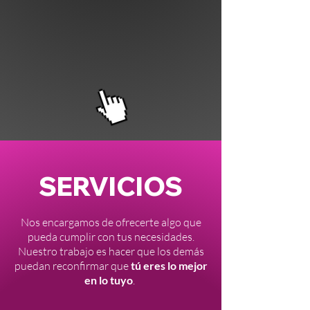
SERVICIOS
Nos encargamos de ofrecerte algo que
pueda cumplir con tus necesidades.
Nuestro trabajo es hacer que los demás
puedan reconfirmar que
tú eres lo mejor
en lo tuyo
.