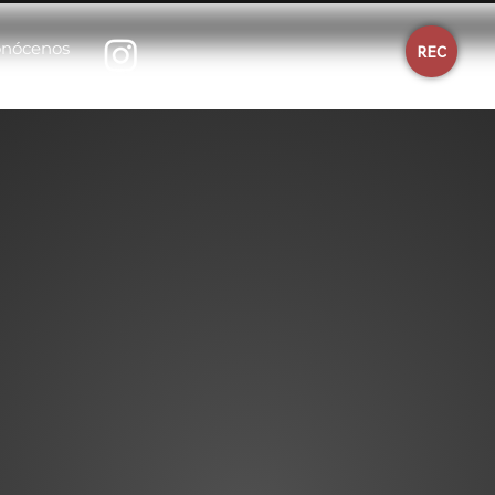
nócenos
REC